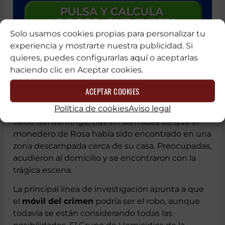
Solo usamos cookies propias para personalizar tu
experiencia y mostrarte nuestra publicidad. Si
quieres, puedes configurarlas
aquí
o aceptarlas
haciendo clic en Aceptar cookies.
ACEPTAR COOKIES
El diario
Levante-EMV
informó que las hijas de la
Política de cookies
Aviso legal
víctima descubrieron el cadáver de su madre la
tarde del domingo, tras ser alertadas de que el
monedero de Rosa había sido encontrado en una
zona descampada cerca de su casa. Preocupadas,
acudieron al domicilio y se encontraron con la
trágica escena.
La principal línea de investigación apunta a que
el
móvil del crimen
podría ser el robo, aunque
todavía se están considerando todas las