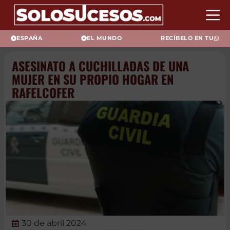
ESPAÑA
EL MUNDO
RECÍBELO EN TU
ASESINATO A CUCHILLADAS DE
UNA MUJER EN SU PROPIO
HOGAR EN RAFELCOFER
30 de abril 2024