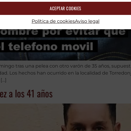
ACEPTAR COOKIES
Política de cookies
Aviso legal
ingo tras una pelea con otro varón de 35 años, supuest
dad. Los hechos han ocurrido en la localidad de Torredonj
[…]
ez a los 41 años