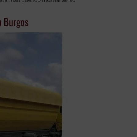
tal, han querido mostrar así su
en Burgos