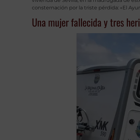
vivienda de Sevilla, en la madrugada de est
consternación por la triste pérdida: «El A
Una mujer fallecida y tres her