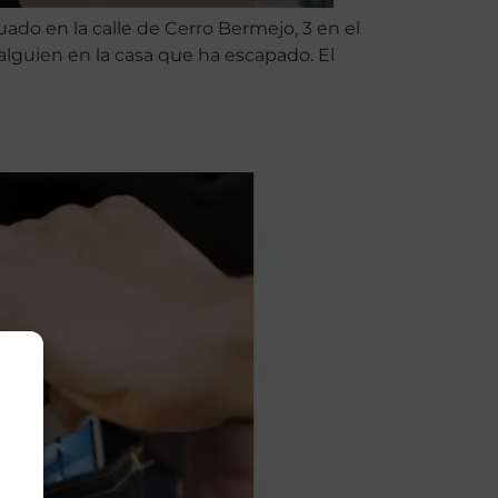
ado en la calle de Cerro Bermejo, 3 en el
 alguien en la casa que ha escapado. El