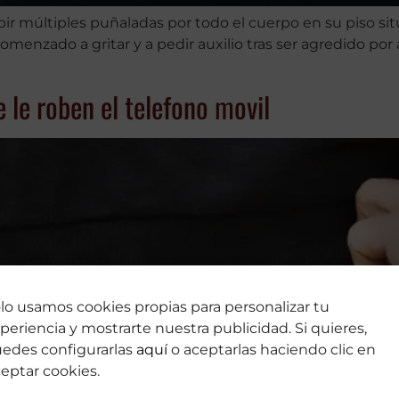
 múltiples puñaladas por todo el cuerpo en su piso situ
comenzado a gritar y a pedir auxilio tras ser agredido por
 le roben el telefono movil
lo usamos cookies propias para personalizar tu
periencia y mostrarte nuestra publicidad. Si quieres,
edes configurarlas
aquí
o aceptarlas haciendo clic en
eptar cookies.