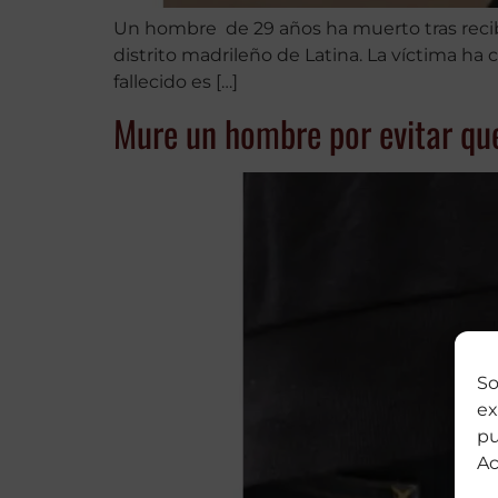
Un hombre de 29 años ha muerto tras recibir
distrito madrileño de Latina. La víctima ha 
fallecido es […]
Mure un hombre por evitar que
So
ex
pu
Ac