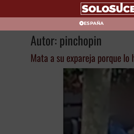
ESPAÑA
Autor:
pinchopin
Mata a su expareja porque lo 