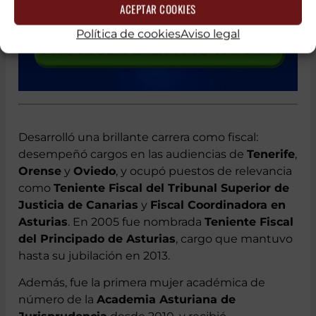
ACEPTAR COOKIES
Política de cookies
Aviso legal
Desarrolló una brillante carrera como fiscal:
desempeñó cargos en las audiencias de
Tenerife
,
Orense
y
Oviedo
, y ocupó puestos de relevancia
como
Teniente Fiscal del Tribunal Superior de
Justicia de Canarias
y
Fiscal Coordinadora en
Asturias
. En 2005 fue nombrada
Teniente Fiscal
del Principado de Asturias
, cargo que mantuvo
hasta su jubilación en 2013.
Además, fue la primera mujer académica de
número de la
Academia Asturiana de