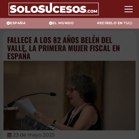
ESPAÑA
EL MUNDO
RECÍBELO EN TU
FALLECE A LOS 82 AÑOS BELÉN
DEL VALLE, LA PRIMERA MUJER
FISCAL EN ESPAÑA
23 de mayo 2025