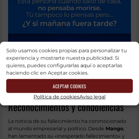
Solo usamos cookies propias para personalizar tu
experiencia y mostrarte nuestra publicidad. Si
quieres, puedes configurarlas
aquí
o aceptarlas
haciendo clic en Aceptar cookies.
ACEPTAR COOKIES
Política de cookies
Aviso legal
Reconocimientos y condolencias
La noticia de su fallecimiento ha conmocionado
al mundo empresarial y político. Desde
Mango
,
han lamentado su «inesperado fallecimiento» y