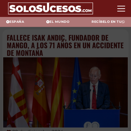
ESPAÑA
EL MUNDO
RECÍBELO EN TU
FALLECE ISAK ANDIC, FUNDADOR DE
MANGO, A LOS 71 AÑOS EN UN ACCIDENTE
DE MONTAÑA