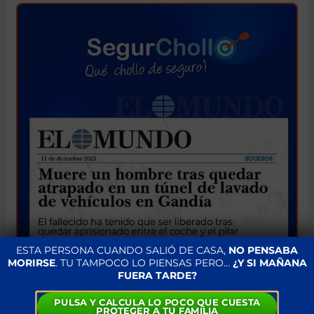
ESTA PERSONA CUANDO SALIÓ DE CASA,
NO PENSABA
MORIRSE
. TU TAMPOCO LO PIENSAS PERO…
¿Y SI MAÑANA
FUERA TARDE?
PULSA Y CALCULA LO POCO QUE CUESTA
PROTEGER A TU FAMILIA