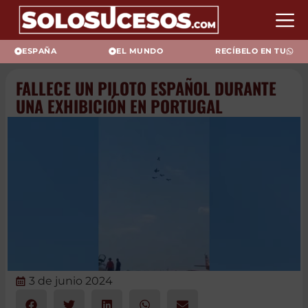
ESPAÑA
EL MUNDO
RECÍBELO EN TU
FALLECE UN PILOTO ESPAÑOL
DURANTE UNA EXHIBICIÓN EN
PORTUGAL
3 de junio 2024