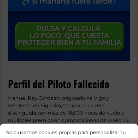
Perfil del Piloto Fallecido
Manuel Rey Cordeiro, originario de Vigo y
residente en Sigüeiro, tenía una carrera
distinguida con más de 18,000 horas de vuelo y
múltiples premios en competiciones de vuelo. Su
Solo usamos cookies propias para personalizar tu
participación en el Beja AirShow era parte de las