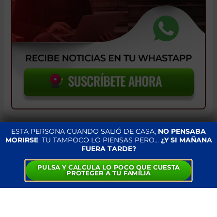
ESTA PERSONA CUANDO SALIÓ DE CASA,
NO PENSABA
MORIRSE
. TU TAMPOCO LO PIENSAS PERO…
¿Y SI MAÑANA
UN JOVEN DE 17 AÑOS MUERE
FUERA TARDE?
EN UN ACCIDENTE DE MOTO EN
PULSA Y CALCULA LO POCO QUE CUESTA
GILET
PROTEGER A TU FAMILIA
19 de agosto 2024