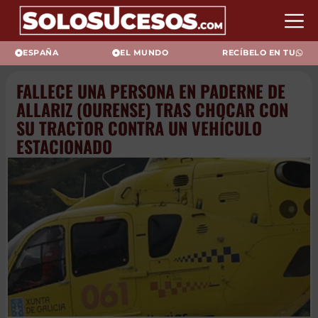
ESPAÑA
EL MUNDO
RECÍBELO EN TU
FALLECE UNA PERSONA EN
PADERNE DE ALLARIZ
(OURENSE) TRAS CHOCAR CON
SU TRACTOR CONTRA UN
VEHÍCULO ESTACIONADO