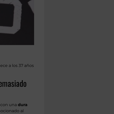
llece a los 37 años
 demasiado
o con una
dura
mocionado al