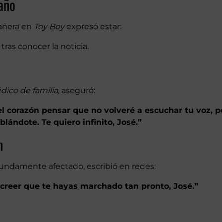
taño
pañera en
Toy Boy
expresó estar:
tras conocer la noticia.
dico de familia
, aseguró:
el corazón pensar que no volveré a escuchar tu voz, p
blándote. Te quiero infinito, José.”
n
fundamente afectado, escribió en redes:
creer que te hayas marchado tan pronto, José.”