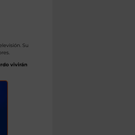
elevisión. Su
res.
erdo vivirán