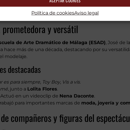
ACEPTAR COOKIES
Política de cookies
Aviso legal
 prometedora y versátil
scuela de Arte Dramático de Málaga (ESAD)
, José de 
tica hace más de una década, destacando por su versatilid
el modelaje.
nes destacadas
 es para siempre
,
Toy Boy
,
Vis a vis
.
omé
, junto a
Lolita Flores
.
Actuó en un videoclip de
Nena Daconte
.
rabajó para importantes marcas de
moda, joyería y co
de compañeros y figuras del espectácu