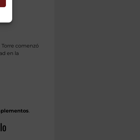
la Torre comenzó
ad en la
mplementos
.
lo