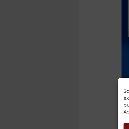
So
ex
pu
Ac