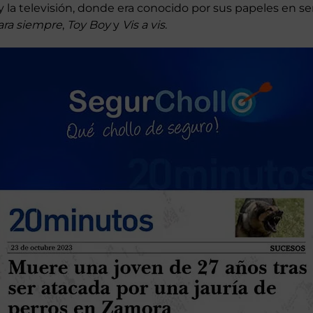
 la televisión, donde era conocido por sus papeles en ser
ara siempre
,
Toy Boy
y
Vis a vis
.