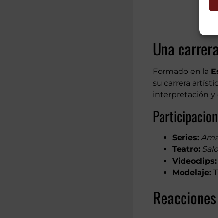
Una carrera
Formado en la
E
su carrera artís
interpretación y 
Participacio
Series:
Amar
Teatro:
Sal
Videoclips:
Modelaje:
T
Reacciones 