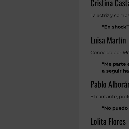
Cristina Cas
La actriz y com
“En shock”
Luisa Martín
Conocida por
Mé
“Me parte 
a seguir ha
Pablo Alborá
El cantante, pro
“No puedo 
Lolita Flores