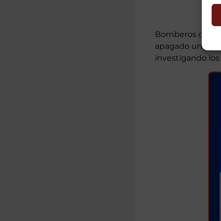
Bomberos del Ay
apagado un peque
investigando los