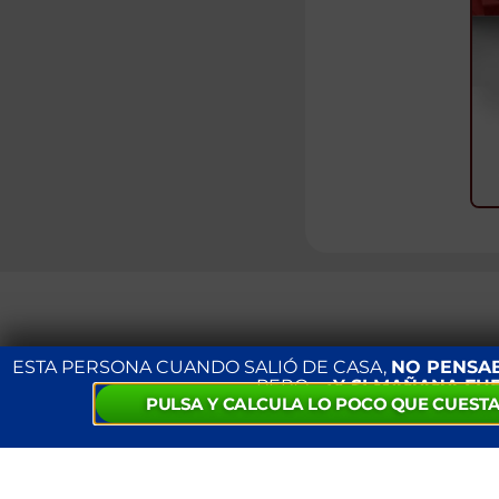
ESTA PERSONA CUANDO SALIÓ DE CASA,
NO PENSA
PERO…
¿Y SI MAÑANA FU
PULSA Y CALCULA LO POCO QUE CUESTA