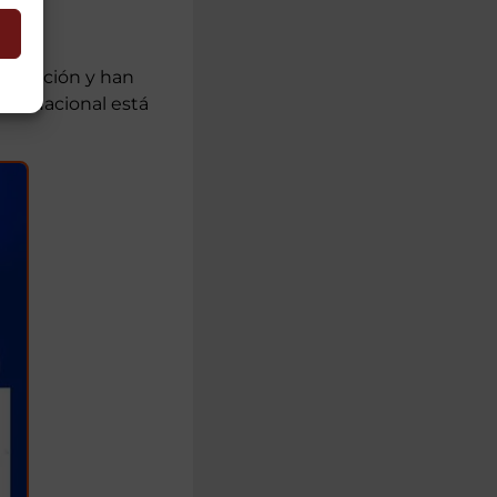
revención y han
cía Nacional está