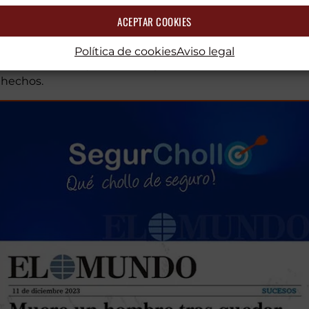
ACEPTAR COOKIES
untamiento de Fuenlabrada han realizado labores de p
Política de cookies
Aviso legal
ño incendio que se ha originado en el vehículo. La Poli
 hechos.