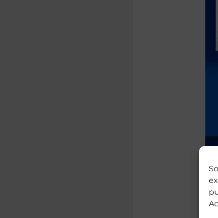
So
ex
pu
Ac