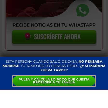
ESTA PERSONA CUANDO SALIÓ DE CASA,
NO PENSABA
MORIRSE
. TU TAMPOCO LO PIENSAS PERO…
¿Y SI MAÑANA
MUERE UNA MUJER DE 60 AÑOS
FUERA TARDE?
TRAS SER CORNEADA EN LOS
PULSA Y CALCULA LO POCO QUE CUESTA
FESTEJOS TAURINOS DE
PROTEGER A TU FAMILIA
ENGUERA, VALENCIA
6 de octubre 2024