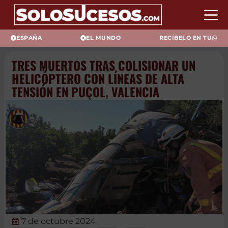
ESPAÑA
EL MUNDO
RECÍBELO EN TU
TRES MUERTOS TRAS
COLISIONAR UN HELICÓPTERO
CON LÍNEAS DE ALTA TENSIÓN
EN PUÇOL, VALENCIA