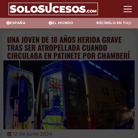
ESPAÑA
EL MUNDO
RECÍBELO EN TU
UNA JOVEN DE 18 AÑOS HERIDA
GRAVE TRAS SER ATROPELLADA
CUANDO CIRCULABA EN
PATINETE POR CHAMBERÍ