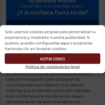
Solo usamos cookies propias para personalizar tu
experiencia y mostrarte nuestra publicidad. Si
quieres, puedes configurarlas
aquí
o aceptarlas
haciendo clic en Aceptar cookies.
ACEPTAR COOKIES
Política de cookies
Aviso legal
La Policía Municipal de Madrid está llevando a
cabo la investigación para esclarecer las
circunstancias que rodearon el accidente,
mientras que el atestado ya ha sido realizado.
Este incidente pone de relieve los riesgos