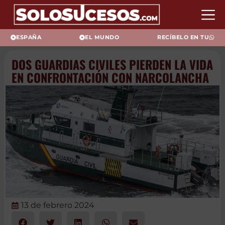
ESPAÑA
EL MUNDO
RECÍBELO EN TU
DOS GUARDIAS CIVILES PIERDEN
LA VIDA EN CONFRONTACIÓN
CON NARCOLANCHA
13 de febrero 2024