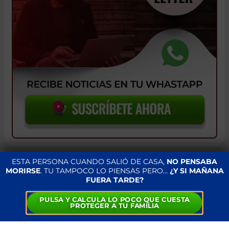
ESTA PERSONA CUANDO SALIÓ DE CASA,
NO PENSABA
MORIRSE
. TU TAMPOCO LO PIENSAS PERO…
¿Y SI MAÑANA
FUERA TARDE?
UN ÁRBOL CAE SOBRE MONTAÑA
PULSA Y CALCULA LO POCO QUE CUESTA
PROTEGER A TU FAMILIA
RUSA INFANTIL DEJANDO
MÚLTIPLES HERIDOS EN PORT