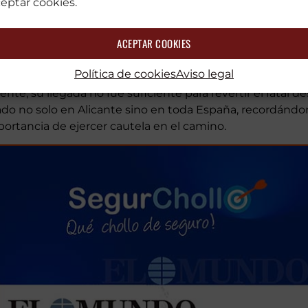
s vidas de estos dos individuos se cruzaron de la manera
eptar cookies.
nstancias exactas aún están bajo investigación por parte
 este accidente subraya los riesgos inherentes a la condu
ACEPTAR COOKIES
pecialmente en carreteras que presentan desafíos adicio
Política de cookies
Aviso legal
ios sanitarios acudieron con prontitud al lugar, pero
e, su llegada no fue suficiente para revertir el fatal de
ado no solo en Alicante sino en toda España, recordándono
mportancia de ejercer cautela en el camino.