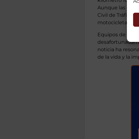
kilómetro 10, la
Ac
Aunque las circu
Civil de Tráfico,
motocicletas, es
Equipos de servic
desafortunadament
noticia ha reson
de la vida y la i