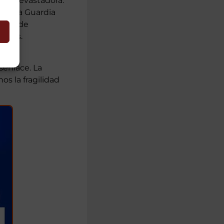
 más devastadora.
 de la Guardia
cción de
nales.
senlace. La
s la fragilidad