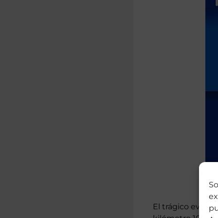
So
ex
El trágico event
pu