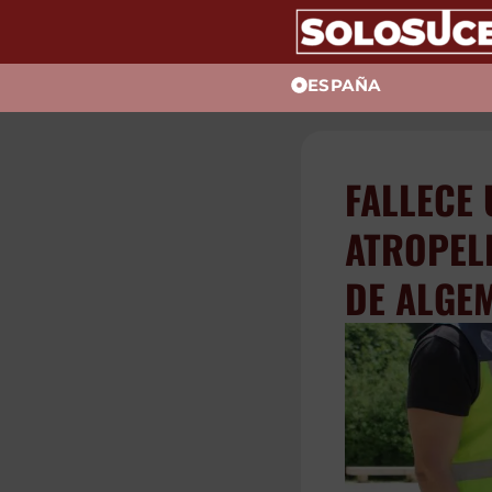
ESPAÑA
FALLEC
SER AT
EL MUN