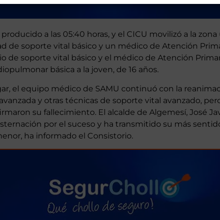
a producido a las 05:40 horas, y el CICU movilizó a la zon
 de soporte vital básico y un médico de Atención Primar
io de soporte vital básico y el médico de Atención Primari
iopulmonar básica a la joven, de 16 años.
gar, el equipo médico de SAMU continuó con la reanima
vanzada y otras técnicas de soporte vital avanzado, pe
rmaron su fallecimiento. El alcalde de Algemesí, José Jav
ternación por el suceso y ha transmitido su más sentid
menor, ha informado el Consistorio.