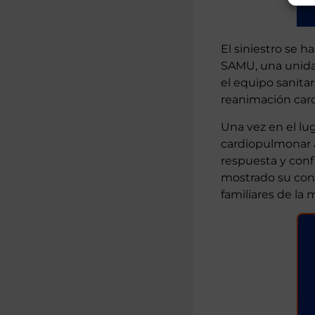
El siniestro se h
SAMU, una unidad
el equipo sanitar
reanimación card
Una vez en el lu
cardiopulmonar a
respuesta y confi
mostrado su cons
familiares de la 