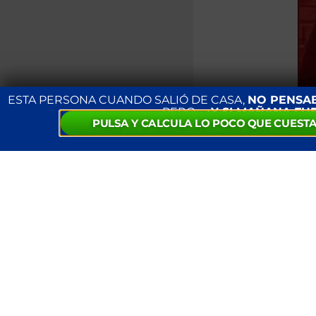
ESTA PERSONA CUANDO SALIÓ DE CASA,
NO PENSA
PERO…
¿Y SI MAÑANA FU
PULSA Y CALCULA LO POCO QUE CUESTA