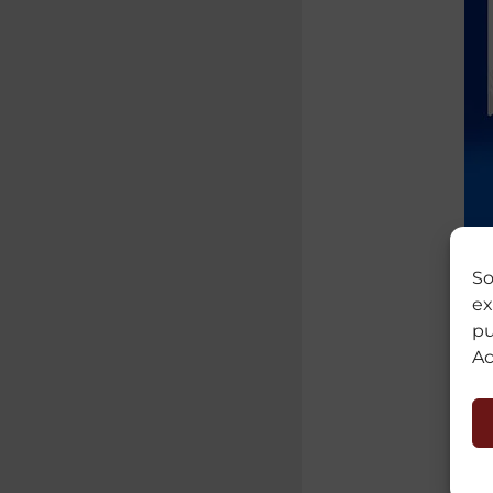
So
ex
pu
Ac