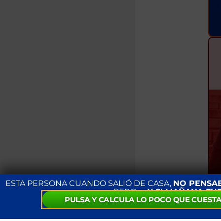
ESTA PERSONA CUANDO SALIÓ DE CASA,
NO PENSA
PERO…
¿Y SI MAÑANA FU
PULSA Y CALCULA LO POCO QUE CUESTA