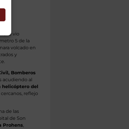
as
, se vio
ómetro 5 de la
inara volcado en
crados y
te.
Civil, Bomberos
s acudiendo al
n
helicóptero del
 cercanos, reflejo
na de las