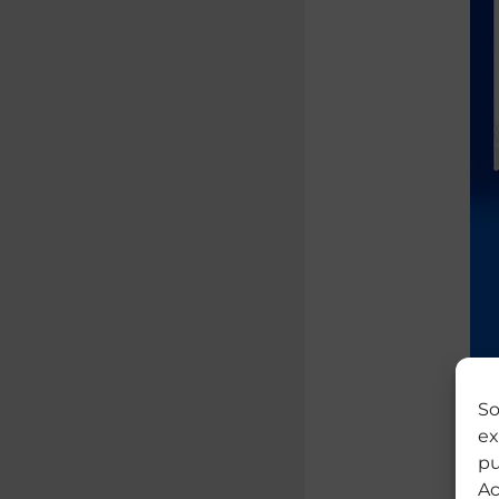
So
ex
pu
Ac