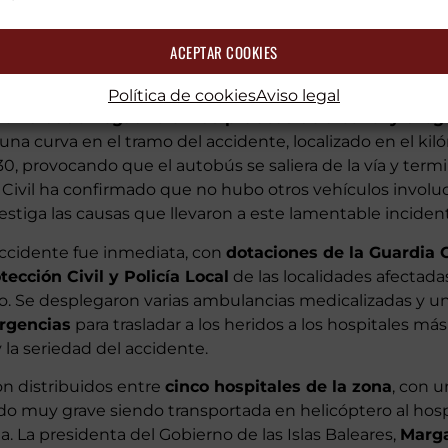
ACEPTAR COOKIES
Política de cookies
Aviso legal
ue ha dado negativo en las pruebas de alcohol y drog
na curva en el tramo del accidente, localizado en el kil
0, provocando que el autobús se saliera de la vía y term
ia Civil ha confirmado que no hubo otros vehículos involu
stiga las causas que llevaron a este lamentable inciden
accidente fue inmediata, con
dotaciones de la Guardia 
tección Civil y Policía Local
de las localidades afectada
tro. Se desplegaron varias ambulancias medicalizadas y u
rgencias
para trasladar a los heridos a los hospitales más
 la seriedad del accidente.
on distribuidos entre
cinco hospitales de la zona
, con u