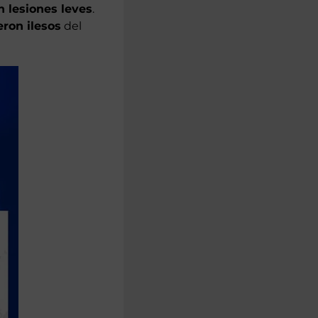
Sant Llorenç des
erraplén de dos
n lesiones leves
.
eron ilesos
del