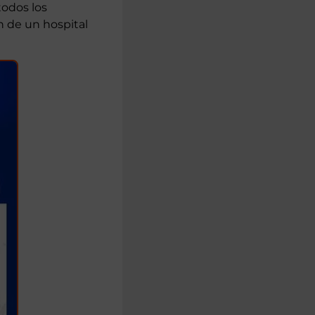
ital de Son
a Prohens
,
todos los
n de un hospital