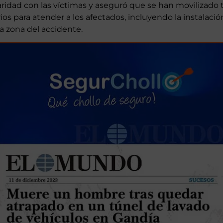
do muy grave siendo transportada en helicóptero al hosp
. La presidenta del Gobierno de las Islas Baleares,
Marg
aridad con las víctimas y aseguró que se han movilizado 
os para atender a los afectados, incluyendo la instalació
 zona del accidente.