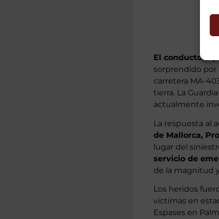
El conductor, q
sorprendido por u
carretera MA-403
tierra. La Guard
actualmente inve
La respuesta al 
de Mallorca, Pro
lugar del sinies
servicio de eme
de la magnitud y
Los heridos fuer