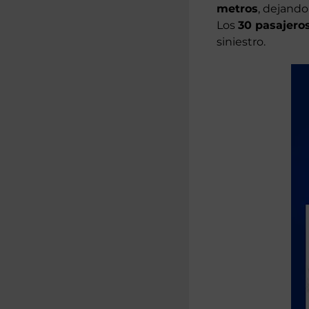
sufrió un grave 
Cardassar y Son S
metros
, dejand
Los
30 pasajeros
siniestro.