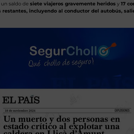
accidente. El vehículo, que conectaba las localidades de 
ervera, en el noreste de la isla,
volcó tras caer por un t
o un saldo de
siete viajeros gravemente heridos
y
17 co
 restantes, incluyendo al conductor del autobús, sali