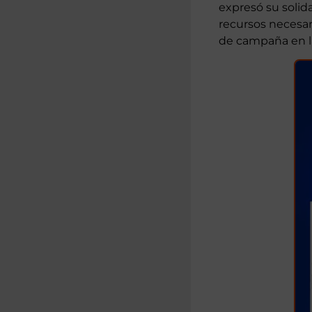
víctimas en esta
Espases en Palma
expresó su solid
recursos necesari
de campaña en la