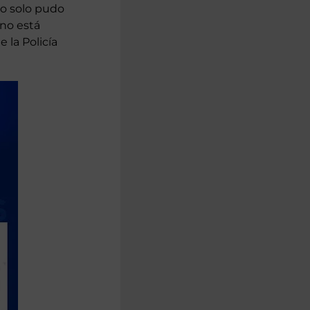
canías de la
iso a los
ro solo pudo
 no está
 la Policía