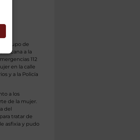
 un grupo de
 cercana a la
Emergencias 112
er en la calle
os y a la Policía
nto a los
rte de la mujer.
a del
para tratar de
e asfixia y pudo