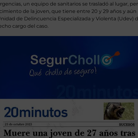
n la madrugada de este jueves, sobre la acera, en las cer
amina norte, cerca de las torres de Playamar. Tras dar av
gencias, un equipo de sanitarios se trasladó al lugar, pe
ecimiento de la joven, que tiene entre 20 y 29 años y aún
Unidad de Delincuencia Especializada y Violenta (Udev) de
echo cargo del caso.