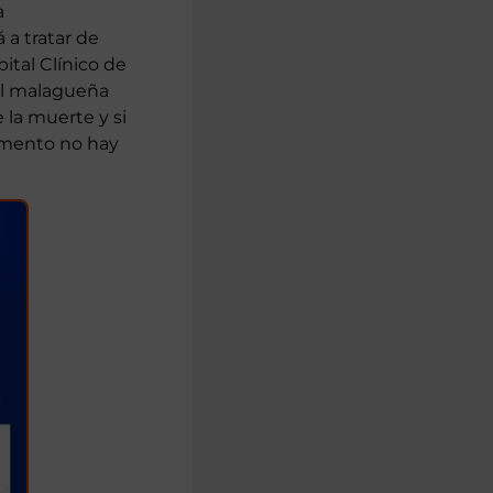
a
 a tratar de
pital Clínico de
tal malagueña
e la muerte y si
momento no hay