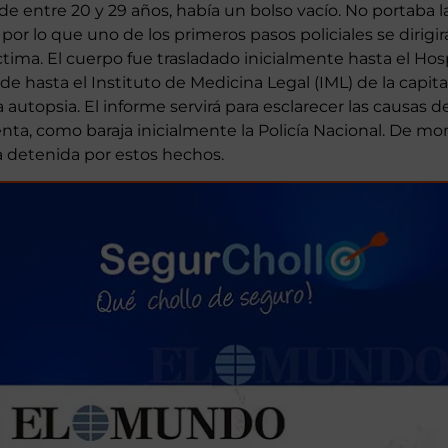
n la zona apenas unas horas antes.
 de entre 20 y 29 años, había un bolso vacío. No portaba l
r lo que uno de los primeros pasos policiales se dirigirá
víctima. El cuerpo fue trasladado inicialmente hasta el Hos
de hasta el Instituto de Medicina Legal (IML) de la capi
la autopsia. El informe servirá para esclarecer las causas d
lenta, como baraja inicialmente la Policía Nacional. De 
 detenida por estos hechos.