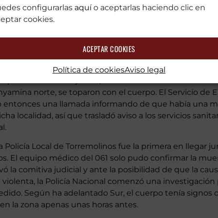
edes configurarlas
aquí
o aceptarlas haciendo clic en
eptar cookies.
ACEPTAR COOKIES
Política de cookies
Aviso legal
allado pasada las una y media de la madrugada, cuando
 por la zona de Playamar, en Torremolinos. En una acera,
yamina norte, se toparon con el cuerpo. El Servicio de 
ó entonces una llamada informando de que había una muj
a localidad, así que trasladó aviso a los servicios sanitari
l.
a Policía Local de Torremolinos fue la primera en llegar ju
ios. El equipo médico del 061 solo pudo confirmar la mue
ó la comitiva judicial y ante la posibilidad de que la caus
 violenta, la Policía Nacional comenzó una investigación 
cedido. Según ha adelantado Sur, el cuerpo tenía signos d