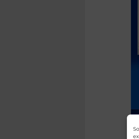
So
ex