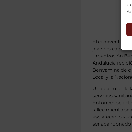
pu
Ac
El cadáver fue h
jóvenes caminaba
urbanización Ben
Andalucía recibi
Benyamina de dich
Local y la Naciona
Una patrulla de l
servicios sanitar
Entonces se activ
fallecimiento sea
esclarecer lo su