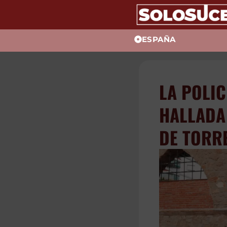
ESPAÑA
LA POL
UNA MU
ASFIXI
TORRE