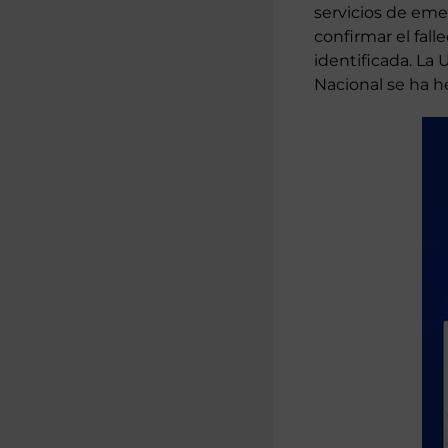
cuerpo sin vida e
urbanización Beny
servicios de emer
confirmar el fall
identificada. La 
Nacional se ha h