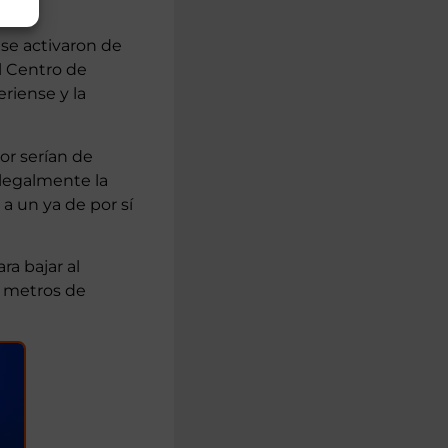
 se activaron de
l Centro de
riense y la
or serían de
legalmente la
a un ya de por sí
ra bajar al
s metros de