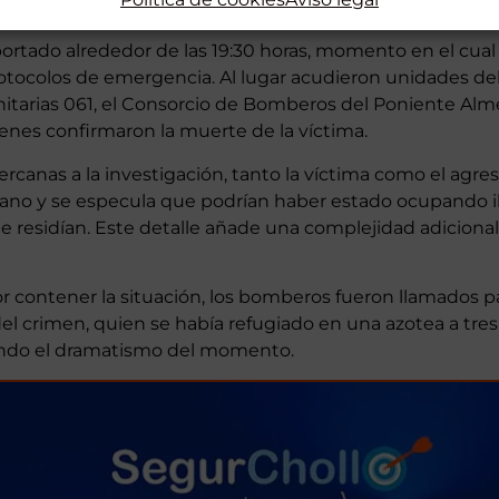
portado alrededor de las 19:30 horas, momento en el cual
otocolos de emergencia. Al lugar acudieron unidades de
tarias 061, el Consorcio de Bomberos del Poniente Alme
ienes confirmaron la muerte de la víctima.
rcanas a la investigación, tanto la víctima como el agres
iano y se especula que podrían haber estado ocupando i
e residían. Este detalle añade una complejidad adicional 
r contener la situación, los bomberos fueron llamados pa
el crimen, quien se había refugiado en una azotea a tre
iando el dramatismo del momento.