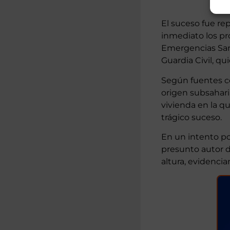
El suceso fue re
inmediato los pr
Emergencias Sani
Guardia Civil, qu
Según fuentes ce
origen subsahar
vivienda en la qu
trágico suceso.
En un intento po
presunto autor d
altura, evidenc