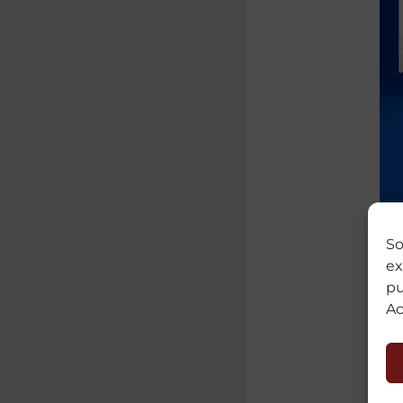
So
ex
pu
Ac