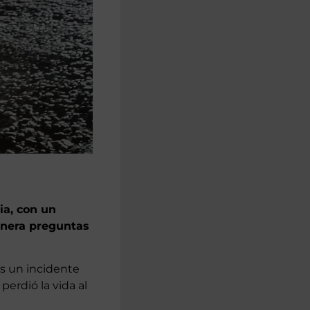
ia, con un
enera preguntas
as un incidente
perdió la vida al