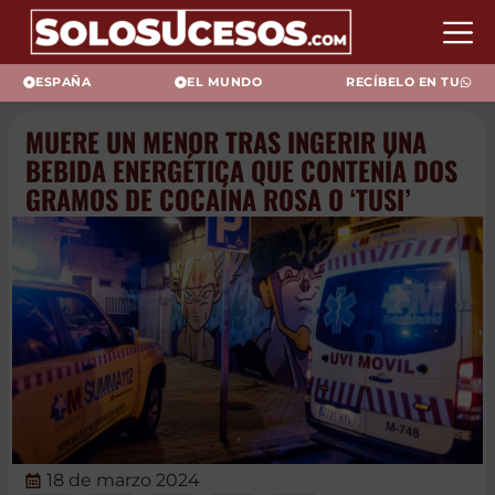
ESPAÑA
EL MUNDO
RECÍBELO EN TU
MUERE UN MENOR TRAS INGERIR
UNA BEBIDA ENERGÉTICA QUE
CONTENÍA DOS GRAMOS DE
COCAÍNA ROSA O ‘TUSI’