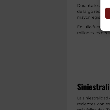
Durante los mese
de largo recorrid
mayor registrada 
En julio fueron 4
millones, es dec
Siniestral
La siniestralidad
recientes, con e
más fallecidos. T