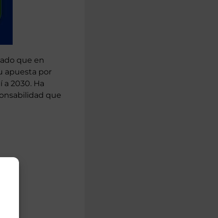
alado que en
su apuesta por
í a 2030. Ha
ponsabilidad que