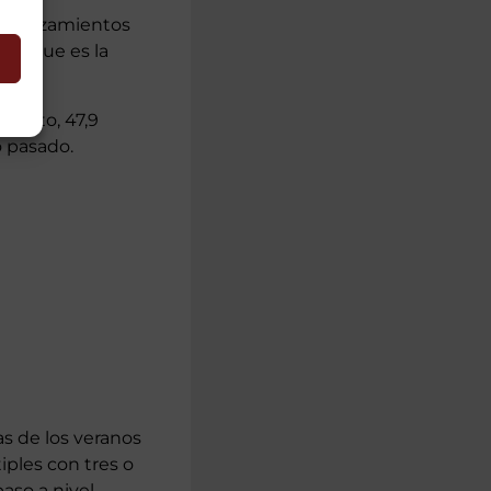
desplazamientos
fra que es la
agosto, 47,9
o pasado.
as de los veranos
iples con tres o
aso a nivel,