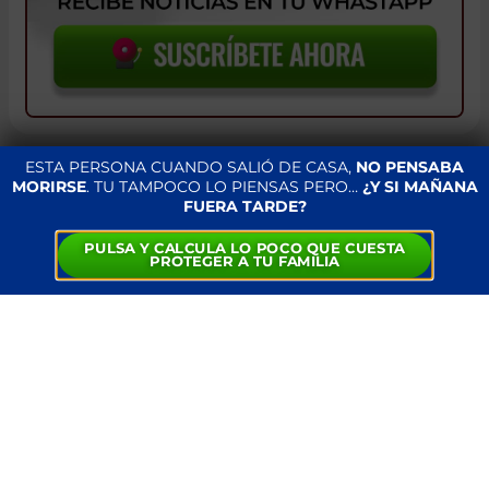
ESTA PERSONA CUANDO SALIÓ DE CASA,
NO PENSABA
FALLECE A LOS 34 AÑOS LA MODELO Y
MORIRSE
. TU TAMPOCO LO PIENSAS PERO…
¿Y SI MAÑANA
ACTRIZ COLOMBIANA ALEJANDRA
FUERA TARDE?
VILLAFAÑE
PULSA Y CALCULA LO POCO QUE CUESTA
PROTEGER A TU FAMILIA