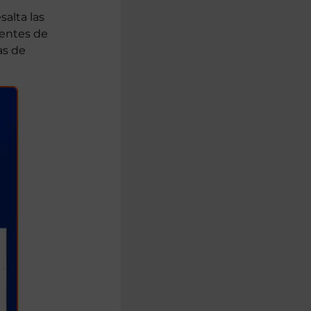
salta las
dentes de
as de