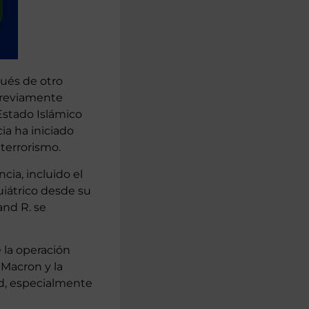
pués de otro
 previamente
Estado Islámico
ia ha iniciado
 terrorismo.
cia, incluido el
uiátrico desde su
and R. se
 la operación
Macron y la
ad, especialmente