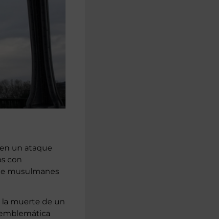
 en un ataque
ños con
s de musulmanes
n la muerte de un
a emblemática