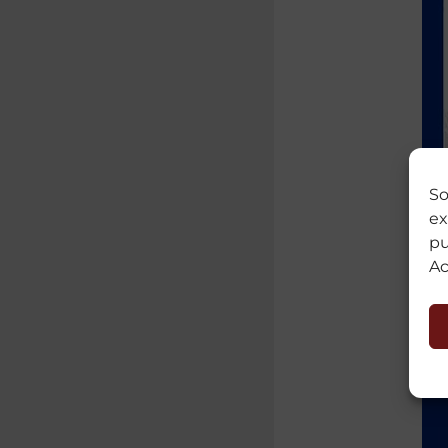
So
ex
pu
Ac