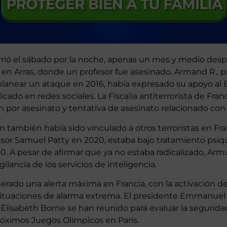
rrió el sábado por la noche, apenas un mes y medio des
 en Arras, donde un profesor fue asesinado. Armand R.,
anear un ataque en 2016, había expresado su apoyo al 
cado en redes sociales. La Fiscalía antiterrorista de Franc
n por asesinato y tentativa de asesinato relacionado con
n también había sido vinculado a otros terroristas en Fran
esor Samuel Patty en 2020, estaba bajo tratamiento psiq
20. A pesar de afirmar que ya no estaba radicalizado, Arm
ilancia de los servicios de inteligencia.
erado una alerta máxima en Francia, con la activación de
situaciones de alarma extrema. El presidente Emmanuel 
 Élisabeth Borne se han reunido para evaluar la segurid
próximos Juegos Olímpicos en París.