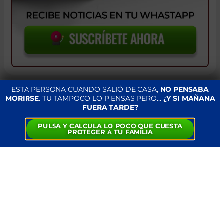
ESTA PERSONA CUANDO SALIÓ DE CASA,
NO PENSABA
MORIRSE
. TU TAMPOCO LO PIENSAS PERO…
¿Y SI MAÑANA
TRAGEDIA Y JUSTICIA POPULAR
FUERA TARDE?
EN TAXCO: LINCHAMIENTO TRAS
PULSA Y CALCULA LO POCO QUE CUESTA
EL ASESINATO DE UNA NIÑA
PROTEGER A TU FAMILIA
6 de abril 2024
En un acto de desesperación y furia, habitantes
de Taxco linchan a una mujer acusada de