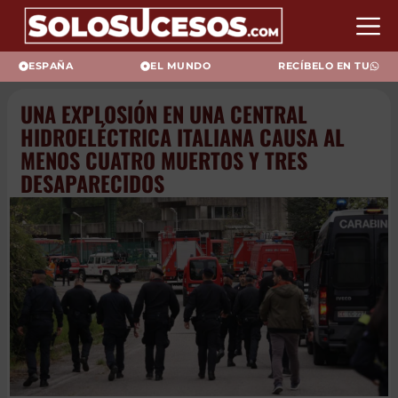
ESPAÑA
EL MUNDO
RECÍBELO EN TU
UNA EXPLOSIÓN EN UNA
CENTRAL HIDROELÉCTRICA
ITALIANA CAUSA AL MENOS
CUATRO MUERTOS Y TRES
DESAPARECIDOS